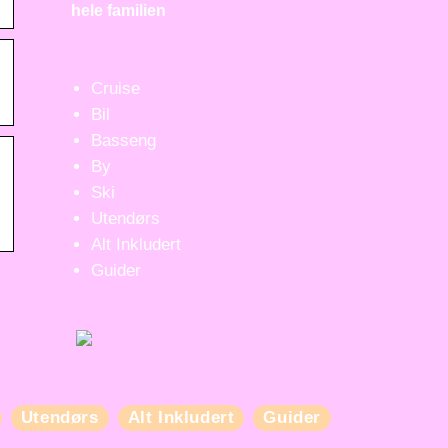
hele familien
1
Cruise
Bil
Basseng
By
Ski
Utendørs
Alt Inkludert
Guider
Utendørs
Alt Inkludert
Guider