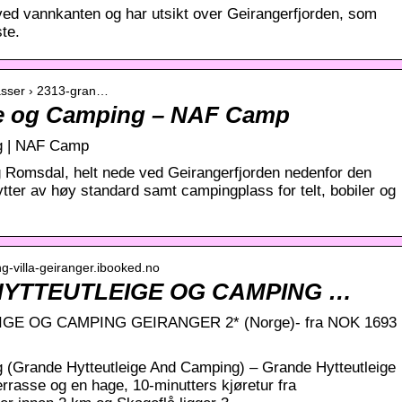
 ved vannkanten og har utsikt over Geirangerfjorden, som
te.
asser › 2313-gran…
ge og Camping – NAF Camp
g | NAF Camp
g Romsdal, helt nede ved Geirangerfjorden nedenfor den
tter av høy standard samt campingplass for telt, bobiler og
ng-villa-geiranger.ibooked.no
HYTTEUTLEIGE OG CAMPING …
E OG CAMPING GEIRANGER 2* (Norge)- fra NOK 1693
 (Grande Hytteutleige And Camping) – Grande Hytteutleige
errasse og en hage, 10-minutters kjøretur fra