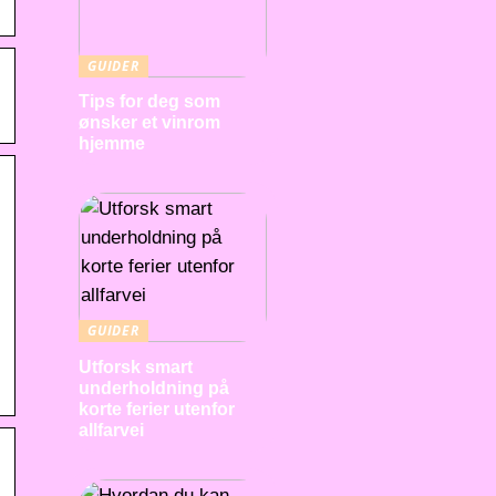
GUIDER
Tips for deg som
ønsker et vinrom
hjemme
GUIDER
Utforsk smart
underholdning på
korte ferier utenfor
allfarvei