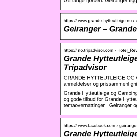
Geirangerfjorden. Geiranger ligg
https:// www.grande-hytteutleige.no › c
Geiranger – Grande
https:// no.tripadvisor.com › Hotel_
Grande Hytteutleig
Tripadvisor
GRANDE HYTTEUTLEIGE OG CAM
anmeldelser og prissammenligni
Grande Hytteutleige og Camping,
og gode tilbud for Grande Hytte
temaovernattinger i Geiranger og
https:// www.facebook.com › geirange
Grande Hytteutleig