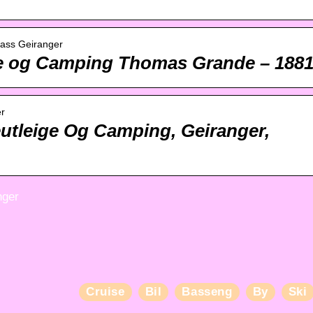
lass Geiranger
ge og Camping Thomas Grande – 188
er
eutleige Og Camping, Geiranger,
nger
Cruise
Bil
Basseng
By
Ski