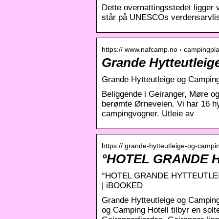
Dette overnattingsstedet ligger
står på UNESCOs verdensarvlis
https:// www.nafcamp.no › campingpl
Grande Hytteutlei
Grande Hytteutleige og Campin
Beliggende i Geiranger, Møre o
berømte Ørneveien. Vi har 16 hy
campingvogner. Utleie av
https:// grande-hytteutleige-og-campi
°HOTEL GRANDE 
°HOTEL GRANDE HYTTEUTLEIG
| iBOOKED
Grande Hytteutleige og Camping
og Camping Hotell tilbyr en solt