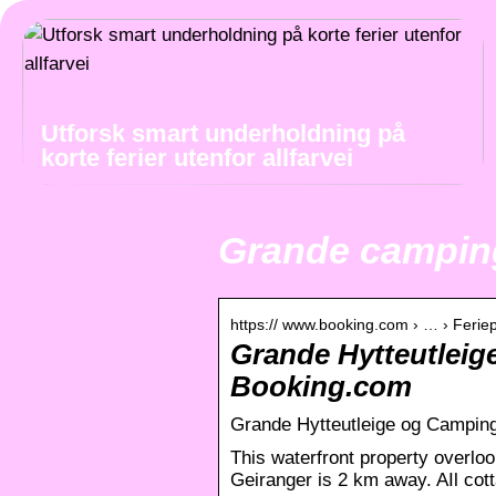
Utforsk smart underholdning på
korte ferier utenfor allfarvei
Grande campin
https:// www.booking.com › … › Feriep
Grande Hytteutleig
Booking.com
Grande Hytteutleige og Camping 
This waterfront property overlo
Geiranger is 2 km away. AIl cot