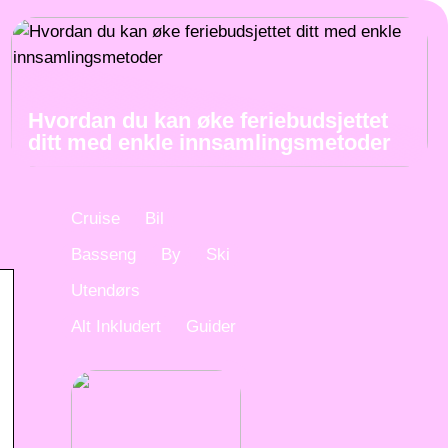
Hvordan du kan øke feriebudsjettet
ditt med enkle innsamlingsmetoder
Cruise
Bil
Basseng
By
Ski
Utendørs
Alt Inkludert
Guider