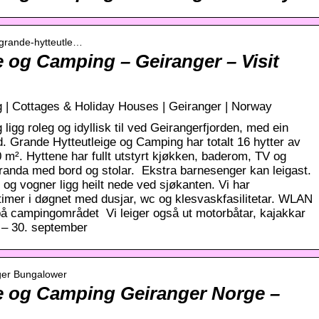
› grande-hytteutle…
e og Camping – Geiranger – Visit
 | Cottages & Holiday Houses | Geiranger | Norway
igg roleg og idyllisk til ved Geirangerfjorden, med ein
ord. Grande Hytteutleige og Camping har totalt 16 hytter av
0 m². Hyttene har fullt utstyrt kjøkken, baderom, TV og
eranda med bord og stolar. Ekstra barnesenger kan leigast.
 og vogner ligg heilt nede ved sjøkanten. Vi har
imer i døgnet med dusjar, wc og klesvaskfasilitetar. WLAN
g på campingområdet Vi leiger også ut motorbåtar, kajakkar
l – 30. september
ger Bungalower
e og Camping Geiranger Norge –