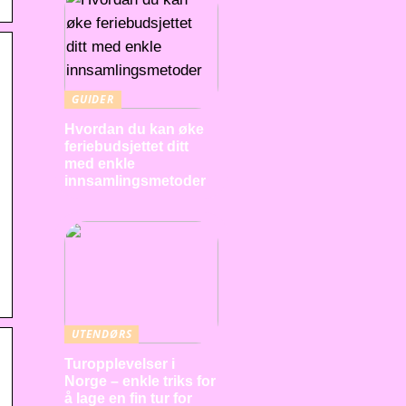
GUIDER
Hvordan du kan øke
feriebudsjettet ditt
med enkle
innsamlingsmetoder
UTENDØRS
Turopplevelser i
Norge – enkle triks for
å lage en fin tur for