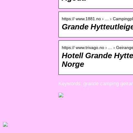
https:// www.1881.no › … › Campingp
Grande Hytteutlei
https:// www.trivago.no › … › Geirang
Hotell Grande Hytt
Norge
Keywords: grande camping geira