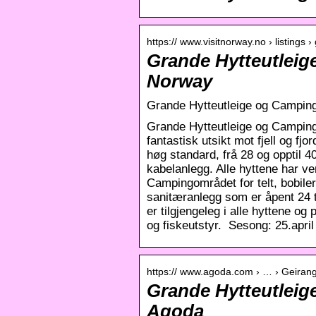
https:// www.visitnorway.no › listings 
Grande Hytteutleig
Norway
Grande Hytteutleige og Camping
Grande Hytteutleige og Camping l
fantastisk utsikt mot fjell og fj
høg standard, frå 28 og opptil 4
kabelanlegg. Alle hyttene har v
Campingområdet for telt, bobiler
sanitæranlegg som er åpent 24 t
er tilgjengeleg i alle hyttene o
og fiskeutstyr. Sesong: 25.apri
https:// www.agoda.com › … › Geiran
Grande Hytteutleig
Agoda