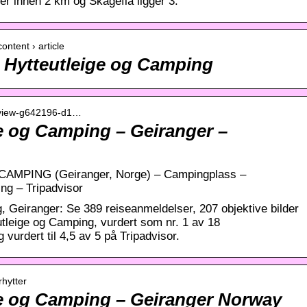
er innen 2 km og Skageflå ligger 3.
ontent › article
 Hytteutleige og Camping
Review-g642196-d1…
e og Camping – Geiranger –
PING (Geiranger, Norge) – Campingplass –
ng – Tripadvisor
 Geiranger: Se 389 reiseanmeldelser, 207 objektive bilder
utleige og Camping, vurdert som nr. 1 av 18
 vurdert til 4,5 av 5 på Tripadvisor.
rhytter
e og Camping – Geiranger Norway