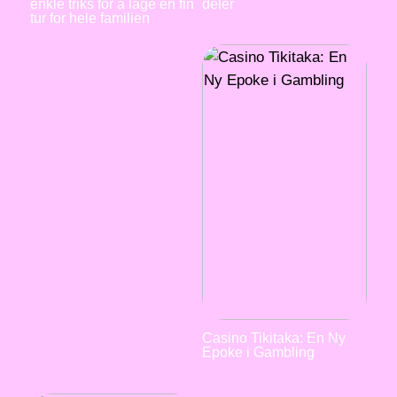
enkle triks for å lage en fin
deler
tur for hele familien
Casino Tikitaka: En Ny
Epoke i Gambling