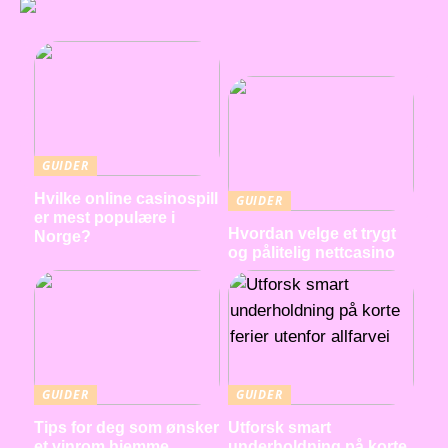
GUIDER
Hvilke online casinospill
GUIDER
er mest populære i
Hvordan velge et trygt
Norge?
og pålitelig nettcasino
GUIDER
GUIDER
Tips for deg som ønsker
Utforsk smart
et vinrom hjemme
underholdning på korte