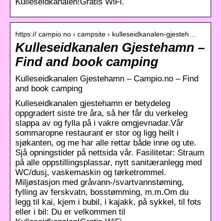
Kulleseidkanalen!Gratis WiFi.
https:// campio.no › campsite › kulleseidkanalen-gjesteh…
Kulleseidkanalen Gjestehamn –
Find and book camping
Kulleseidkanalen Gjestehamn – Campio.no – Find
and book camping
Kulleseidkanalen gjestehamn er betydeleg
oppgradert siste tre åra, så her får du verkeleg
slappa av og fylla på i vakre omgjevnadar.Vår
sommaropne restaurant er stor og ligg heilt i
sjøkanten, og me har alle rettar både inne og ute.
Sjå opningstider på nettsida vår. Fasilitetar: Straum
på alle oppstillingsplassar, nytt sanitæranlegg med
WC/dusj, vaskemaskin og tørketrommel.
Miljøstasjon med gråvann-/svartvannstøming,
fylling av ferskvatn, bosstømming, m.m.Om du
legg til kai, kjem i bubil, i kajakk, på sykkel, til fots
eller i bil: Du er velkommen til