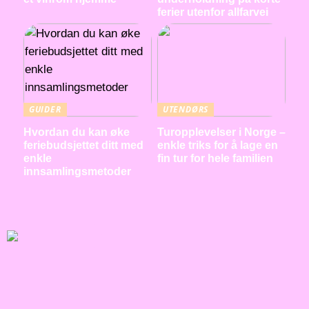
ferier utenfor allfarvei
GUIDER
UTENDØRS
Hvordan du kan øke
Turopplevelser i Norge –
feriebudsjettet ditt med
enkle triks for å lage en
enkle
fin tur for hele familien
innsamlingsmetoder