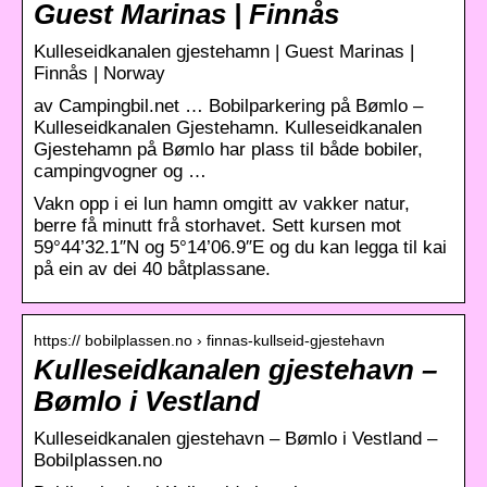
Guest Marinas | Finnås
Kulleseidkanalen gjestehamn | Guest Marinas |
Finnås | Norway
av Campingbil.net … Bobilparkering på Bømlo –
Kulleseidkanalen Gjestehamn. Kulleseidkanalen
Gjestehamn på Bømlo har plass til både bobiler,
campingvogner og …
Vakn opp i ei lun hamn omgitt av vakker natur,
berre få minutt frå storhavet. Sett kursen mot
59°44’32.1″N og 5°14’06.9″E og du kan legga til kai
på ein av dei 40 båtplassane.
https:// bobilplassen.no › finnas-kullseid-gjestehavn
Kulleseidkanalen gjestehavn –
Bømlo i Vestland
Kulleseidkanalen gjestehavn – Bømlo i Vestland –
Bobilplassen.no