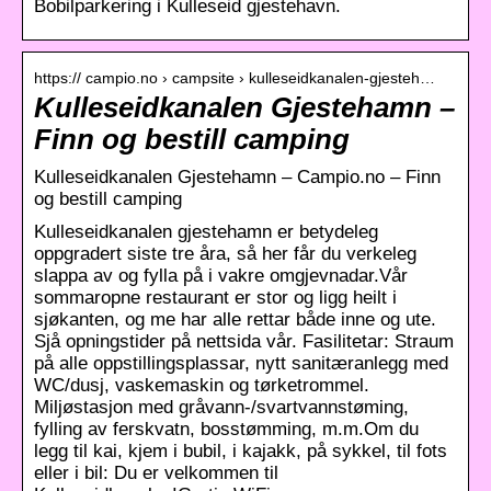
Bobilparkering i Kulleseid gjestehavn.
https:// campio.no › campsite › kulleseidkanalen-gjesteh…
Kulleseidkanalen Gjestehamn –
Finn og bestill camping
Kulleseidkanalen Gjestehamn – Campio.no – Finn
og bestill camping
Kulleseidkanalen gjestehamn er betydeleg
oppgradert siste tre åra, så her får du verkeleg
slappa av og fylla på i vakre omgjevnadar.Vår
sommaropne restaurant er stor og ligg heilt i
sjøkanten, og me har alle rettar både inne og ute.
Sjå opningstider på nettsida vår. Fasilitetar: Straum
på alle oppstillingsplassar, nytt sanitæranlegg med
WC/dusj, vaskemaskin og tørketrommel.
Miljøstasjon med gråvann-/svartvannstøming,
fylling av ferskvatn, bosstømming, m.m.Om du
legg til kai, kjem i bubil, i kajakk, på sykkel, til fots
eller i bil: Du er velkommen til