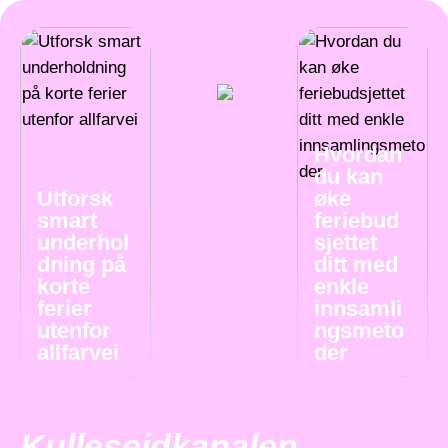
Hvordan
du kan
Utforsk
øke
smart
feriebud
underhol
sjettet
dning på
ditt med
korte
enkle
ferier
innsamli
utenfor
ngsmeto
allfarvei
der
Kulleseidkanalen