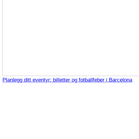
Planlegg ditt eventyr: billetter og fotballfeber i Barcelona