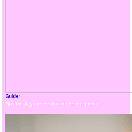
Guider
Tips for deg som ønsker et vinrom hjemme