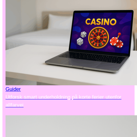
Guider
Utforsk smart underholdning på korte ferier utenfor
allfarvei