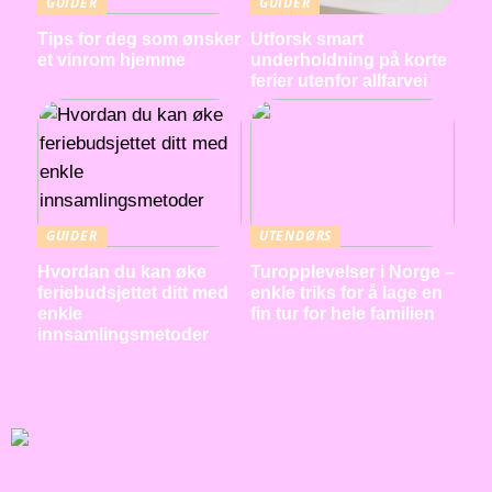
GUIDER
GUIDER
Tips for deg som ønsker
Utforsk smart
et vinrom hjemme
underholdning på korte
ferier utenfor allfarvei
GUIDER
UTENDØRS
Hvordan du kan øke
Turopplevelser i Norge –
feriebudsjettet ditt med
enkle triks for å lage en
enkle
fin tur for hele familien
innsamlingsmetoder