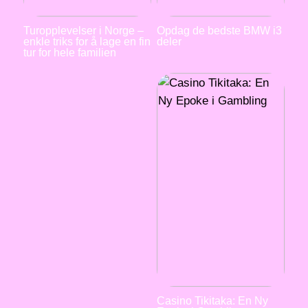
Turopplevelser i Norge –
Opdag de bedste BMW i3
enkle triks for å lage en fin
deler
tur for hele familien
Casino Tikitaka: En Ny