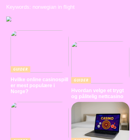
Keywords: norwegian in flight
GUIDER
Hvilke online casinospill
GUIDER
er mest populære i
Hvordan velge et trygt
Norge?
og pålitelig nettcasino