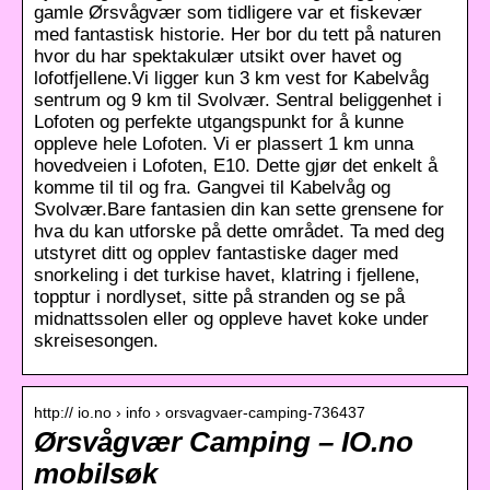
gamle Ørsvågvær som tidligere var et fiskevær
med fantastisk historie. Her bor du tett på naturen
hvor du har spektakulær utsikt over havet og
lofotfjellene.Vi ligger kun 3 km vest for Kabelvåg
sentrum og 9 km til Svolvær. Sentral beliggenhet i
Lofoten og perfekte utgangspunkt for å kunne
oppleve hele Lofoten. Vi er plassert 1 km unna
hovedveien i Lofoten, E10. Dette gjør det enkelt å
komme til til og fra. Gangvei til Kabelvåg og
Svolvær.Bare fantasien din kan sette grensene for
hva du kan utforske på dette området. Ta med deg
utstyret ditt og opplev fantastiske dager med
snorkeling i det turkise havet, klatring i fjellene,
topptur i nordlyset, sitte på stranden og se på
midnattssolen eller og oppleve havet koke under
skreisesongen.
http:// io.no › info › orsvagvaer-camping-736437
Ørsvågvær Camping – IO.no
mobilsøk