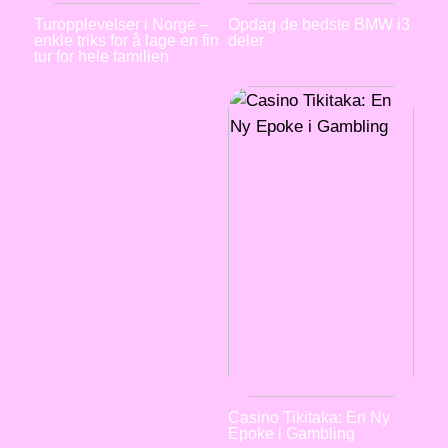
Turopplevelser i Norge –
Opdag de bedste BMW i3
enkle triks for å lage en fin
deler
tur for hele familien
Casino Tikitaka: En Ny
Epoke i Gambling