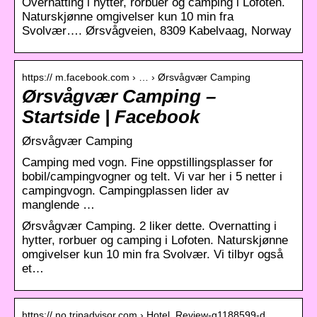
Overnatting i hytter, rorbuer og camping i Lofoten.
Naturskjønne omgivelser kun 10 min fra
Svolvær…. Ørsvågveien, 8309 Kabelvaag, Norway
https:// m.facebook.com › … › Ørsvågvær Camping
Ørsvågvær Camping –
Startside | Facebook
Ørsvågvær Camping
Camping med vogn. Fine oppstillingsplasser for
bobil/campingvogner og telt. Vi var her i 5 netter i
campingvogn. Campingplassen lider av
manglende …
Ørsvågvær Camping. 2 liker dette. Overnatting i
hytter, rorbuer og camping i Lofoten. Naturskjønne
omgivelser kun 10 min fra Svolvær. Vi tilbyr også
et…
https:// no.tripadvisor.com › Hotel_Review-g1188599-d…