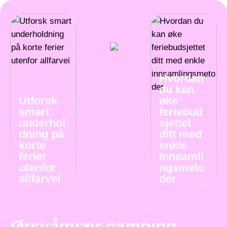
Hvordan
du kan
Utforsk
øke
smart
feriebud
underhol
sjettet
dning på
ditt med
korte
enkle
ferier
innsamli
utenfor
ngsmeto
allfarvei
der
Ørsvågvær camping