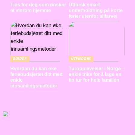
Tips for deg som ønsker
Utforsk smart
et vinrom hjemme
underholdning på korte
ferier utenfor allfarvei
GUIDER
UTENDØRS
Hvordan du kan øke
Turopplevelser i Norge –
feriebudsjettet ditt med
enkle triks for å lage en
enkle
fin tur for hele familien
innsamlingsmetoder