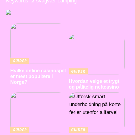
Keywords: ørsvågvær camping
GUIDER
Hvilke online casinospill
GUIDER
er mest populære i
Hvordan velge et trygt
Norge?
og pålitelig nettcasino
GUIDER
GUIDER