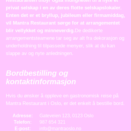
Restauranten tilbyr også muligheten til å nyte et
privat selskap i en av deres flotte selskapslokaler.
Enten det er et bryllup, jubileum eller firmamiddag,
vil Mantra Restaurant sørge for at arrangementet
blir vellykket og minneverdig.
De dedikerte
arrangementsteamene tar seg av alt fra dekorasjon og
underholdning til tilpassede menyer, slik at du kan
slappe av og nyte anledningen.
Bordbestilling og
kontaktinformasjon
Hvis du ønsker å oppleve en gastronomisk reise på
Mantra Restaurant i Oslo, er det enkelt å bestille bord.
Adresse:
Gateveien 123, 0123 Oslo
Telefon:
987 654 321
E-post:
info@mantraoslo.no