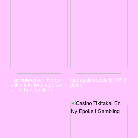
Turopplevelser i Norge –
Opdag de bedste BMW i3
enkle triks for å lage en fin
deler
tur for hele familien