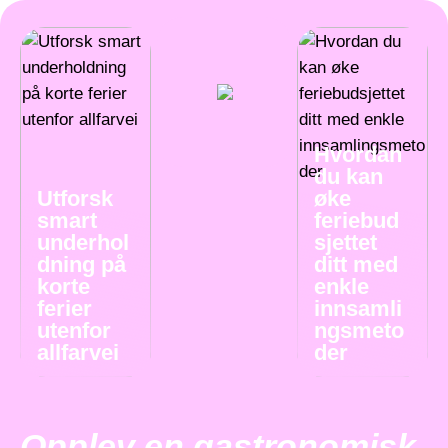
Hvordan
du kan
Utforsk
øke
smart
feriebud
underhol
sjettet
dning på
ditt med
korte
enkle
ferier
innsamli
utenfor
ngsmeto
allfarvei
der
Opplev en gastronomisk