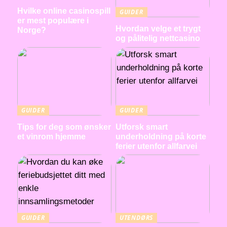
Hvilke online casinospill
GUIDER
er mest populære i
Hvordan velge et trygt
Norge?
og pålitelig nettcasino
GUIDER
GUIDER
Tips for deg som ønsker
Utforsk smart
et vinrom hjemme
underholdning på korte
ferier utenfor allfarvei
GUIDER
UTENDØRS