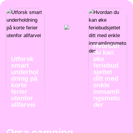
Hvordan
du kan
Utforsk
øke
smart
feriebud
underhol
sjettet
dning på
ditt med
korte
enkle
ferier
innsamli
utenfor
ngsmeto
allfarvei
der
Orsa camping