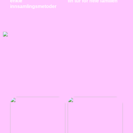
enkle
fin tur for hele familien
innsamlingsmetoder