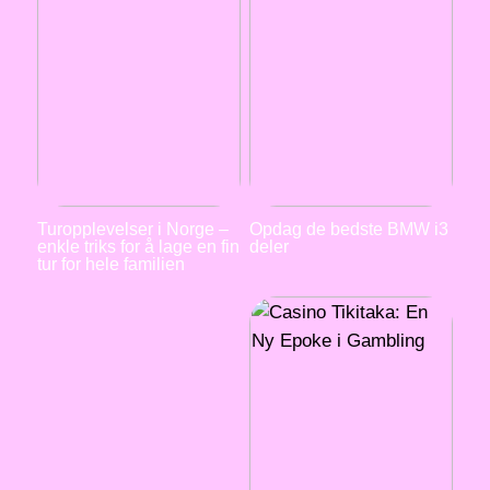
Turopplevelser i Norge –
Opdag de bedste BMW i3
enkle triks for å lage en fin
deler
tur for hele familien