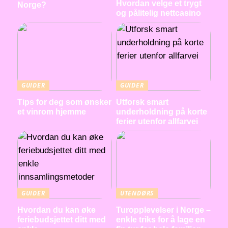
Hvordan velge et trygt
Norge?
og pålitelig nettcasino
GUIDER
GUIDER
Tips for deg som ønsker
Utforsk smart
et vinrom hjemme
underholdning på korte
ferier utenfor allfarvei
GUIDER
UTENDØRS
Hvordan du kan øke
Turopplevelser i Norge –
feriebudsjettet ditt med
enkle triks for å lage en