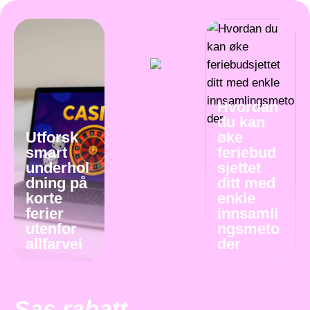
Hvordan
du kan
Utforsk
øke
smart
feriebud
underhol
sjettet
dning på
ditt med
korte
enkle
ferier
innsamli
utenfor
ngsmeto
allfarvei
der
Sas rabatt