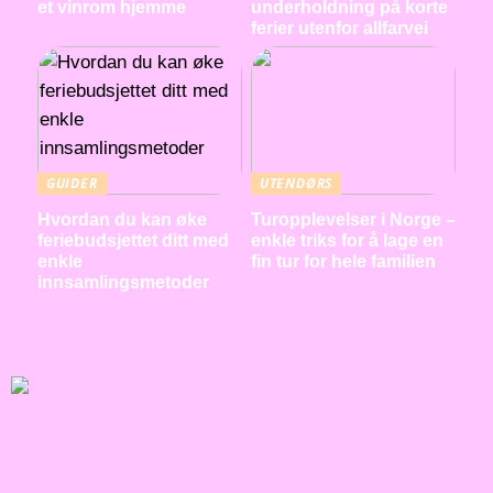
et vinrom hjemme
underholdning på korte
ferier utenfor allfarvei
GUIDER
UTENDØRS
Hvordan du kan øke
Turopplevelser i Norge –
feriebudsjettet ditt med
enkle triks for å lage en
enkle
fin tur for hele familien
innsamlingsmetoder