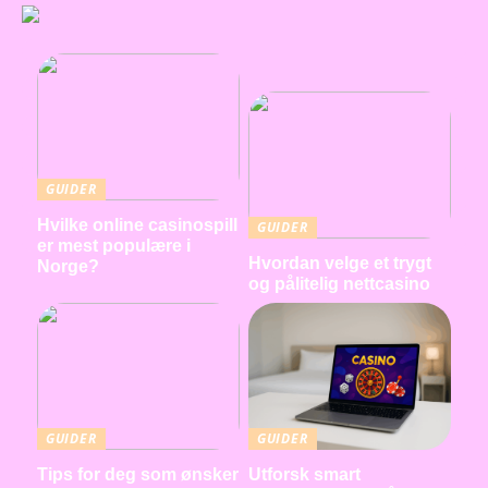
GUIDER
Hvilke online casinospill
GUIDER
er mest populære i
Hvordan velge et trygt
Norge?
og pålitelig nettcasino
GUIDER
GUIDER
Tips for deg som ønsker
Utforsk smart