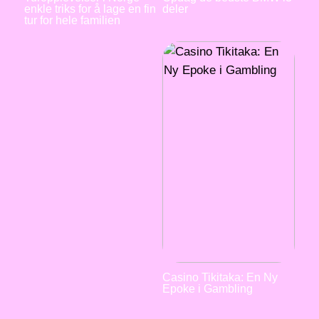
enkle triks for å lage en fin
deler
tur for hele familien
Casino Tikitaka: En Ny
Epoke i Gambling