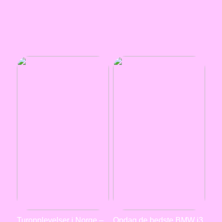
Turopplevelser i Norge –
Opdag de bedste BMW i3