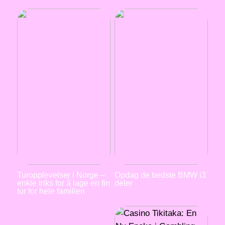
Turopplevelser i Norge –
Opdag de bedste BMW i3
enkle triks for å lage en fin
deler
tur for hele familien