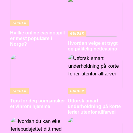
GUIDER
Hvilke online casinospill
GUIDER
er mest populære i
Hvordan velge et trygt
Norge?
og pålitelig nettcasino
GUIDER
GUIDER
Tips for deg som ønsker
Utforsk smart
et vinrom hjemme
underholdning på korte
ferier utenfor allfarvei