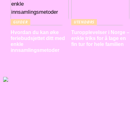
GUIDER
UTENDØRS
Hvordan du kan øke
Turopplevelser i Norge –
feriebudsjettet ditt med
enkle triks for å lage en
enkle
fin tur for hele familien
innsamlingsmetoder