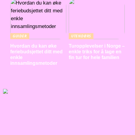
GUIDER
UTENDØRS
Hvordan du kan øke
Turopplevelser i Norge –
feriebudsjettet ditt med
enkle triks for å lage en
enkle
fin tur for hele familien
innsamlingsmetoder