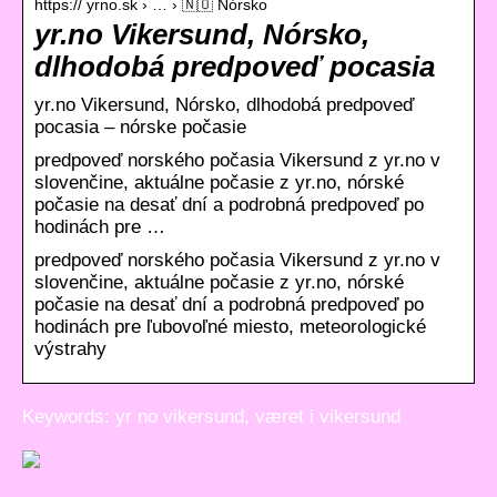
https:// yrno.sk › … › 🇳🇴 Nórsko
yr.no Vikersund, Nórsko,
dlhodobá predpoveď pocasia
yr.no Vikersund, Nórsko, dlhodobá predpoveď
pocasia – nórske počasie
predpoveď norského počasia Vikersund z yr.no v
slovenčine, aktuálne počasie z yr.no, nórské
počasie na desať dní a podrobná predpoveď po
hodinách pre …
predpoveď norského počasia Vikersund z yr.no v
slovenčine, aktuálne počasie z yr.no, nórské
počasie na desať dní a podrobná predpoveď po
hodinách pre ľubovoľné miesto, meteorologické
výstrahy
Keywords: yr no vikersund, været i vikersund