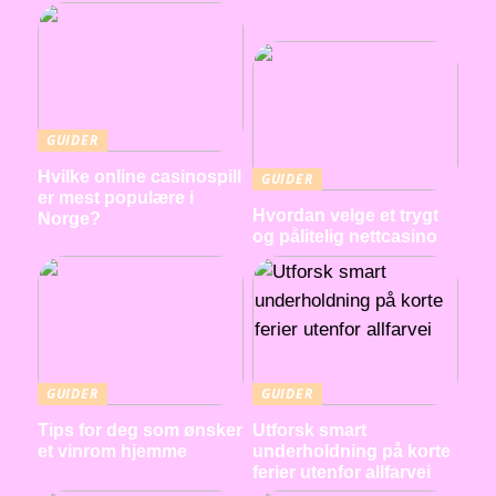
GUIDER
Hvilke online casinospill
GUIDER
er mest populære i
Hvordan velge et trygt
Norge?
og pålitelig nettcasino
GUIDER
GUIDER
Tips for deg som ønsker
Utforsk smart
et vinrom hjemme
underholdning på korte
ferier utenfor allfarvei