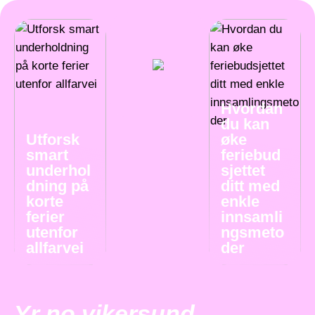
Hvordan
du kan
Utforsk
øke
smart
feriebud
underhol
sjettet
dning på
ditt med
korte
enkle
ferier
innsamli
utenfor
ngsmeto
allfarvei
der
Yr no vikersund