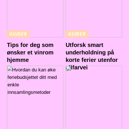
GUIDER
GUIDER
Tips for deg som
Utforsk smart
ønsker et vinrom
underholdning på
hjemme
korte ferier utenfor
allfarvei