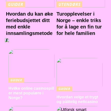
GUIDER
UTENDØRS
Hvordan du kan øke
Turopplevelser i
feriebudsjettet ditt
Norge – enkle triks
med enkle
for å lage en fin tur
innsamlingsmetode
for hele familien
r
GUIDER
Hvilke online casinospill
GUIDER
er mest populære i
Hvordan velge et trygt
Norge?
og pålitelig nettcasino