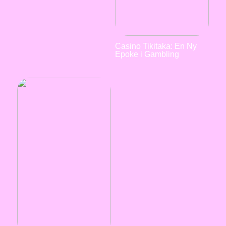
Casino Tikitaka: En Ny
Epoke i Gambling