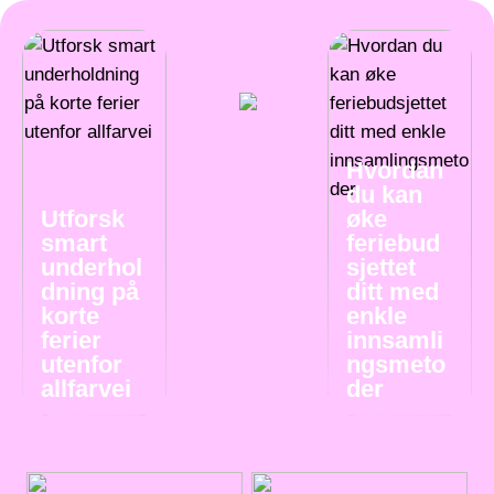
Hvordan
du kan
Utforsk
øke
smart
feriebud
underhol
sjettet
dning på
ditt med
korte
enkle
ferier
innsamli
utenfor
ngsmeto
allfarvei
der