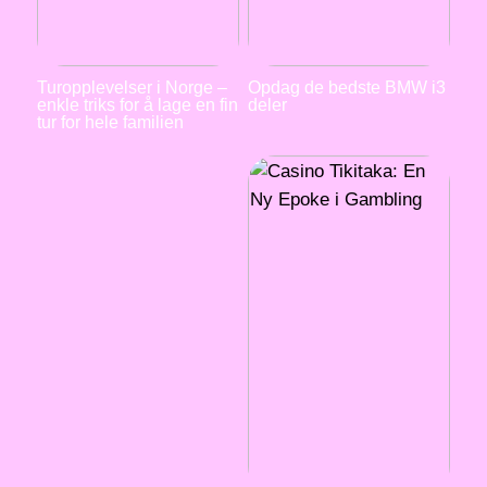
Turopplevelser i Norge –
Opdag de bedste BMW i3
enkle triks for å lage en fin
deler
tur for hele familien