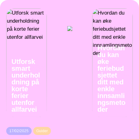
Hvordan
du kan
Utforsk
øke
smart
feriebud
underhol
sjettet
dning på
ditt med
korte
enkle
ferier
innsamli
utenfor
ngsmeto
allfarvei
der
17/02/2025
Guider