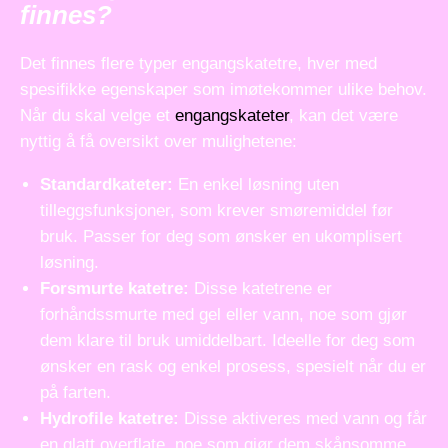
finnes?
Det finnes flere typer engangskatetre, hver med
spesifikke egenskaper som imøtekommer ulike behov.
Når du skal velge et
engangskateter
, kan det være
nyttig å få oversikt over mulighetene:
Standardkateter:
En enkel løsning uten
tilleggsfunksjoner, som krever smøremiddel før
bruk. Passer for deg som ønsker en ukomplisert
løsning.
Forsmurte katetre:
Disse katetrene er
forhåndssmurte med gel eller vann, noe som gjør
dem klare til bruk umiddelbart. Ideelle for deg som
ønsker en rask og enkel prosess, spesielt når du er
på farten.
Hydrofile katetre:
Disse aktiveres med vann og får
en glatt overflate, noe som gjør dem skånsomme