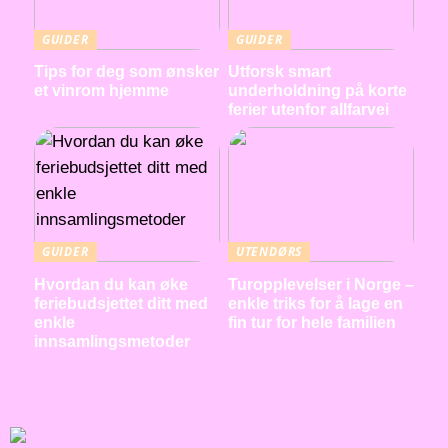
GUIDER
GUIDER
Tips for deg som ønsker
Utforsk smart
et vinrom hjemme
underholdning på korte
ferier utenfor allfarvei
GUIDER
UTENDØRS
Hvordan du kan øke
Turopplevelser i Norge –
feriebudsjettet ditt med
enkle triks for å lage en
enkle
fin tur for hele familien
innsamlingsmetoder